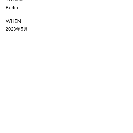
Berlin
WHEN
2023年5月
CONTACT
〒104-0031 東京都中央区京橋1-6-13 金葉ビル
ディング6/7F
Tel
0422-27-8546
Fax
0422-27-