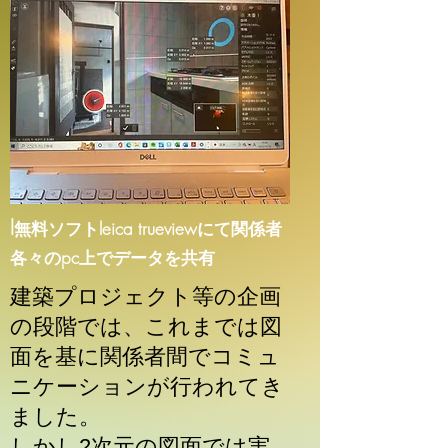
l
無料ソフトleica trueviewにて関係者
各々のpc上でデータを共有
建築プロジェクト等の企画
の段階では、これまでは図
面を基に関係者間でコミュ
ニケーションが行われてき
ました。
しかし2次元の図面では実